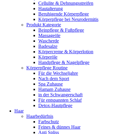
Cellulite & Dehnungsstreifen
Hautalterung
Beruhigende Körperpflege
Körperpflege bei Neurodermitis
Produkt Kategorie
Beinpflege & Fußpflege
Massageöle
Wascherde
Badesalze
Körpercreme & Körperlotion
Körperöle
Handpflege & Nagelpflege
Körperpflege Routine
Für die Wechseljahre
Nach dem Sport
Spa Zuhause
Hamam Zuhause
in der Schwangerschaft
Für entspannten Schlaf
Detox-Hautpflege
Haar
Haarbedürfnis
Farbschutz
Feines & dünnes Haar
Anti Spliss