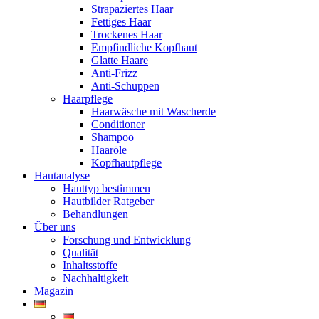
Strapaziertes Haar
Fettiges Haar
Trockenes Haar
Empfindliche Kopfhaut
Glatte Haare
Anti-Frizz
Anti-Schuppen
Haarpflege
Haarwäsche mit Wascherde
Conditioner
Shampoo
Haaröle
Kopfhautpflege
Hautanalyse
Hauttyp bestimmen
Hautbilder Ratgeber
Behandlungen
Über uns
Forschung und Entwicklung
Qualität
Inhaltsstoffe
Nachhaltigkeit
Magazin