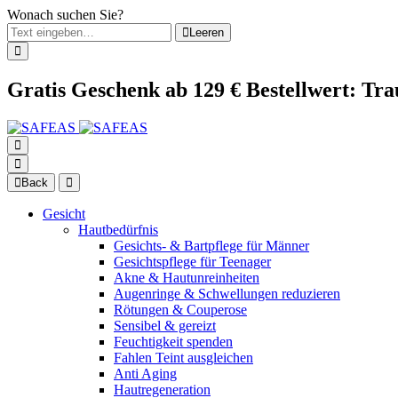
Wonach suchen Sie?
Leeren
Gratis Geschenk ab 129 € Bestellwert: Tr
Back
Gesicht
Hautbedürfnis
Gesichts- & Bartpflege für Männer
Gesichtspflege für Teenager
Akne & Hautunreinheiten
Augenringe & Schwellungen reduzieren
Rötungen & Couperose
Sensibel & gereizt
Feuchtigkeit spenden
Fahlen Teint ausgleichen
Anti Aging
Hautregeneration