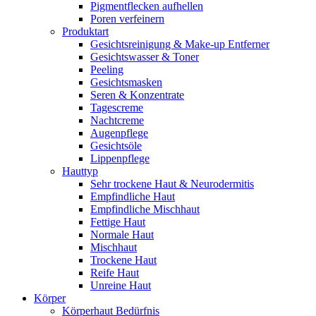
Pigmentflecken aufhellen
Poren verfeinern
Produktart
Gesichtsreinigung & Make-up Entferner
Gesichtswasser & Toner
Peeling
Gesichtsmasken
Seren & Konzentrate
Tagescreme
Nachtcreme
Augenpflege
Gesichtsöle
Lippenpflege
Hauttyp
Sehr trockene Haut & Neurodermitis
Empfindliche Haut
Empfindliche Mischhaut
Fettige Haut
Normale Haut
Mischhaut
Trockene Haut
Reife Haut
Unreine Haut
Körper
Körperhaut Bedürfnis