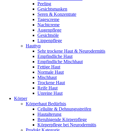
Peeling
Gesichtsmasken
Seren & Konzentrate
Tagescreme
Nachtcreme
Augenpflege
Gesichtsöle
Lippenpflege
Hauttyp
Sehr trockene Haut & Neurodermitis
Empfindliche Haut
Empfindliche Mischhaut
Fettige Haut
Normale Haut
Mischhaut
Trockene Haut
Reife Haut
Unreine Haut
Körper
Körperhaut Bedürfnis
Cellulite & Dehnungsstreifen
Hautalterung
Beruhigende Körperpflege
Körperpflege bei Neurodermitis
Produkt Kategorie