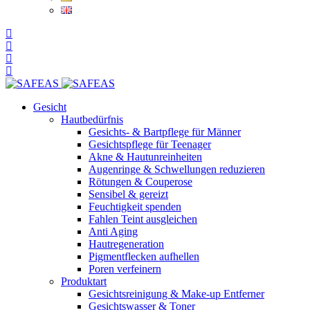
Gesicht
Hautbedürfnis
Gesichts- & Bartpflege für Männer
Gesichtspflege für Teenager
Akne & Hautunreinheiten
Augenringe & Schwellungen reduzieren
Rötungen & Couperose
Sensibel & gereizt
Feuchtigkeit spenden
Fahlen Teint ausgleichen
Anti Aging
Hautregeneration
Pigmentflecken aufhellen
Poren verfeinern
Produktart
Gesichtsreinigung & Make-up Entferner
Gesichtswasser & Toner