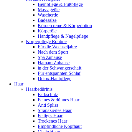
Beinpflege & Fußpflege
Massageöle
Wascherde
Badesalze
Körpercreme & Körperlotion
Körperöle
Handpflege & Nagelpflege
Körperpflege Routine
Für die Wechseljahre
Nach dem Sport
Spa Zuhause
Hamam Zuhause
in der Schwangerschaft
Für entspannten Schlaf
Detox-Hautpflege
Haar
Haarbedürfnis
Farbschutz
Feines & dünnes Haar
Anti Spliss
Strapaziertes Haar
Fettiges Haar
Trockenes Haar
Empfindliche Kopfhaut
Glatte Haare