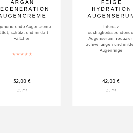
ARGAN
FEIGE
EGENERATION
HYDRATION
AUGENCREME
AUGENSERU
enerierende Augencreme
Intensiv
ättet, schützt und mildert
feuchtigkeitsspendend
Fältchen
Augenserum, reduzier
Schwellungen und milde
Augenringe
Bewertet mit
5.00
von 5
52,00
€
42,00
€
15
ml
15
ml