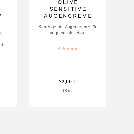
OLIVE
SENSITIVE
M
AUGENCREME
Beruhigende Augencreme für
es
empfindliche Haut
t
rt
Bewertet mit
5.00
von 5
32,00
€
15
ml