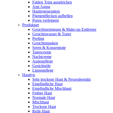
Fahlen Teint ausgleichen
Anti Aging
Hautregeneration
Pigmentflecken aufhellen
Poren verfeinern
Produktart
Gesichtsreinigung & Make-up Entferner
Gesichtswasser & Toner
Peeling
Gesichtsmasken
Seren & Konzentrate
Tagescreme
Nachtcreme
Augenpflege
Gesichtsöle
Lippenpflege
Hauttyp
Sehr trockene Haut & Neurodermitis
Empfindliche Haut
Empfindliche Mischhaut
Fettige Haut
Normale Haut
Mischhaut
Trockene Haut
Reife Haut