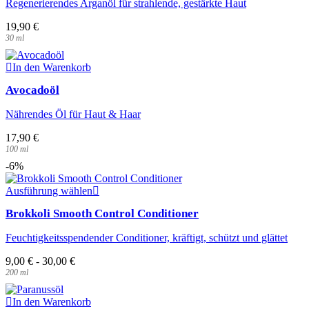
Regenerierendes Arganöl für strahlende, gestärkte Haut
19,90
€
30
ml
In den Warenkorb
Avocadoöl
Nährendes Öl für Haut & Haar
17,90
€
100
ml
-6%
Dieses
Ausführung wählen
Produkt
Brokkoli Smooth Control Conditioner
weist
mehrere
Feuchtigkeitsspendender Conditioner, kräftigt, schützt und glättet
Varianten
auf.
9,00
€
-
30,00
€
Die
200
ml
Optionen
können
auf
In den Warenkorb