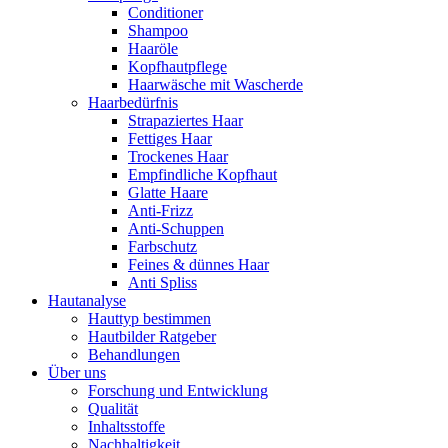
Conditioner
Shampoo
Haaröle
Kopfhautpflege
Haarwäsche mit Wascherde
Haarbedürfnis
Strapaziertes Haar
Fettiges Haar
Trockenes Haar
Empfindliche Kopfhaut
Glatte Haare
Anti-Frizz
Anti-Schuppen
Farbschutz
Feines & dünnes Haar
Anti Spliss
Hautanalyse
Hauttyp bestimmen
Hautbilder Ratgeber
Behandlungen
Über uns
Forschung und Entwicklung
Qualität
Inhaltsstoffe
Nachhaltigkeit