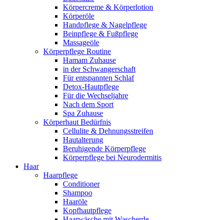
Körpercreme & Körperlotion
Körperöle
Handpflege & Nagelpflege
Beinpflege & Fußpflege
Massageöle
Körperpflege Routine
Hamam Zuhause
in der Schwangerschaft
Für entspannten Schlaf
Detox-Hautpflege
Für die Wechseljahre
Nach dem Sport
Spa Zuhause
Körperhaut Bedürfnis
Cellulite & Dehnungsstreifen
Hautalterung
Beruhigende Körperpflege
Körperpflege bei Neurodermitis
Haar
Haarpflege
Conditioner
Shampoo
Haaröle
Kopfhautpflege
Haarwäsche mit Wascherde