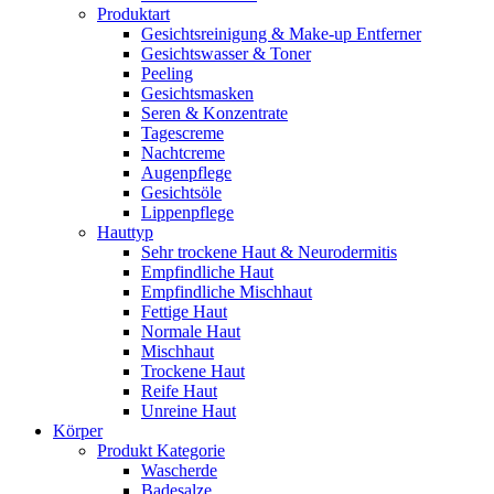
Produktart
Gesichtsreinigung & Make-up Entferner
Gesichtswasser & Toner
Peeling
Gesichtsmasken
Seren & Konzentrate
Tagescreme
Nachtcreme
Augenpflege
Gesichtsöle
Lippenpflege
Hauttyp
Sehr trockene Haut & Neurodermitis
Empfindliche Haut
Empfindliche Mischhaut
Fettige Haut
Normale Haut
Mischhaut
Trockene Haut
Reife Haut
Unreine Haut
Körper
Produkt Kategorie
Wascherde
Badesalze