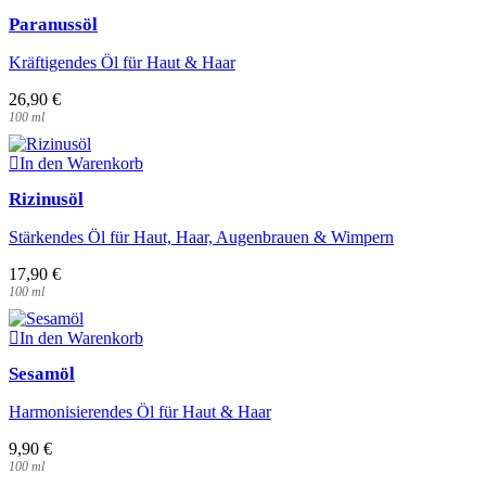
der
Paranussöl
Produktseite
gewählt
Kräftigendes Öl für Haut & Haar
werden
26,90
€
100
ml
In den Warenkorb
Rizinusöl
Stärkendes Öl für Haut, Haar, Augenbrauen & Wimpern
17,90
€
100
ml
In den Warenkorb
Sesamöl
Harmonisierendes Öl für Haut & Haar
9,90
€
100
ml