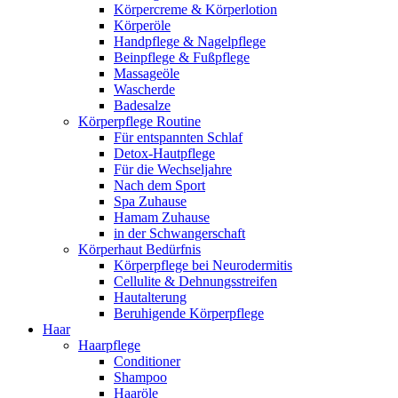
Körpercreme & Körperlotion
Körperöle
Handpflege & Nagelpflege
Beinpflege & Fußpflege
Massageöle
Wascherde
Badesalze
Körperpflege Routine
Für entspannten Schlaf
Detox-Hautpflege
Für die Wechseljahre
Nach dem Sport
Spa Zuhause
Hamam Zuhause
in der Schwangerschaft
Körperhaut Bedürfnis
Körperpflege bei Neurodermitis
Cellulite & Dehnungsstreifen
Hautalterung
Beruhigende Körperpflege
Haar
Haarpflege
Conditioner
Shampoo
Haaröle