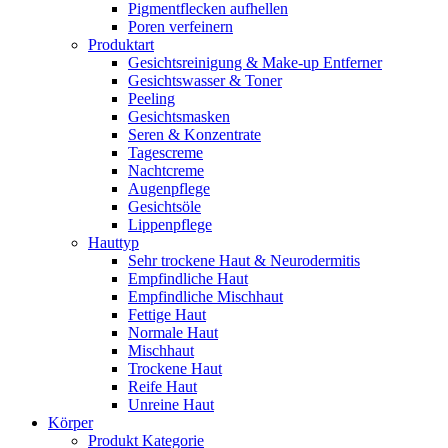
Pigmentflecken aufhellen
Poren verfeinern
Produktart
Gesichtsreinigung & Make-up Entferner
Gesichtswasser & Toner
Peeling
Gesichtsmasken
Seren & Konzentrate
Tagescreme
Nachtcreme
Augenpflege
Gesichtsöle
Lippenpflege
Hauttyp
Sehr trockene Haut & Neurodermitis
Empfindliche Haut
Empfindliche Mischhaut
Fettige Haut
Normale Haut
Mischhaut
Trockene Haut
Reife Haut
Unreine Haut
Körper
Produkt Kategorie