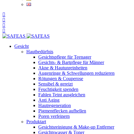
Gesicht
Hautbedürfnis
Gesichtspflege für Teenager
Gesichts- & Bartpflege für Männer
Akne & Hautunreinheiten
Augenringe & Schwellungen reduzieren
Rötungen & Couperose
Sensibel & gereizt
Feuchtigkeit spenden
Fahlen Teint ausgleichen
Anti Aging
Hautregeneration
Pigmentflecken aufhellen
Poren verfeinern
Produktart
Gesichtsreinigung & Make-up Entferner
Gesichtswasser & Toner