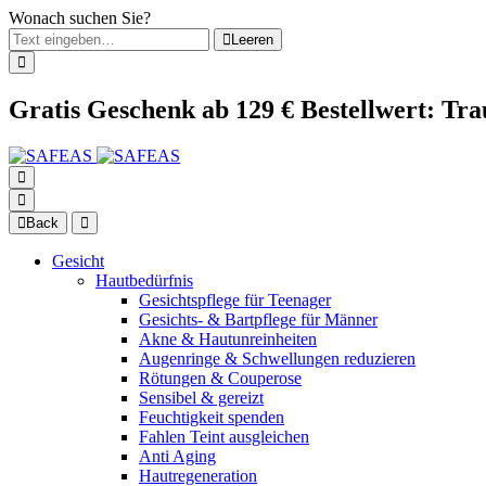
Wonach suchen Sie?
Leeren
Gratis Geschenk ab 129 € Bestellwert: Tr
Back
Gesicht
Hautbedürfnis
Gesichtspflege für Teenager
Gesichts- & Bartpflege für Männer
Akne & Hautunreinheiten
Augenringe & Schwellungen reduzieren
Rötungen & Couperose
Sensibel & gereizt
Feuchtigkeit spenden
Fahlen Teint ausgleichen
Anti Aging
Hautregeneration