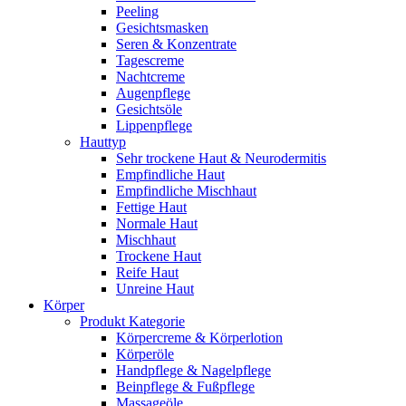
Peeling
Gesichtsmasken
Seren & Konzentrate
Tagescreme
Nachtcreme
Augenpflege
Gesichtsöle
Lippenpflege
Hauttyp
Sehr trockene Haut & Neurodermitis
Empfindliche Haut
Empfindliche Mischhaut
Fettige Haut
Normale Haut
Mischhaut
Trockene Haut
Reife Haut
Unreine Haut
Körper
Produkt Kategorie
Körpercreme & Körperlotion
Körperöle
Handpflege & Nagelpflege
Beinpflege & Fußpflege
Massageöle