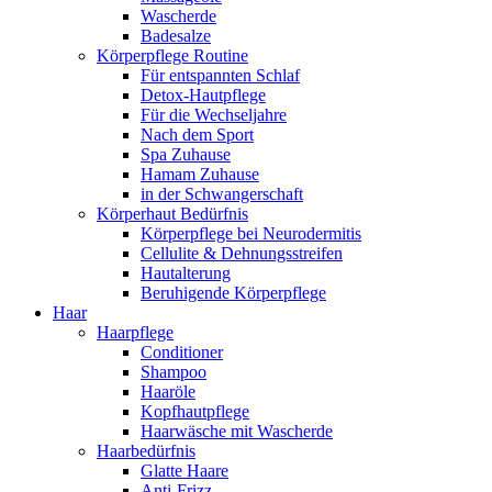
Wascherde
Badesalze
Körperpflege Routine
Für entspannten Schlaf
Detox-Hautpflege
Für die Wechseljahre
Nach dem Sport
Spa Zuhause
Hamam Zuhause
in der Schwangerschaft
Körperhaut Bedürfnis
Körperpflege bei Neurodermitis
Cellulite & Dehnungsstreifen
Hautalterung
Beruhigende Körperpflege
Haar
Haarpflege
Conditioner
Shampoo
Haaröle
Kopfhautpflege
Haarwäsche mit Wascherde
Haarbedürfnis
Glatte Haare
Anti-Frizz