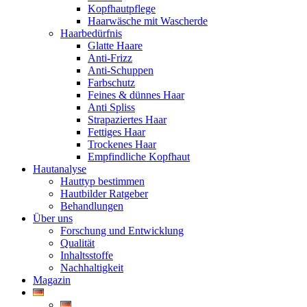
Kopfhautpflege
Haarwäsche mit Wascherde
Haarbedürfnis
Glatte Haare
Anti-Frizz
Anti-Schuppen
Farbschutz
Feines & dünnes Haar
Anti Spliss
Strapaziertes Haar
Fettiges Haar
Trockenes Haar
Empfindliche Kopfhaut
Hautanalyse
Hauttyp bestimmen
Hautbilder Ratgeber
Behandlungen
Über uns
Forschung und Entwicklung
Qualität
Inhaltsstoffe
Nachhaltigkeit
Magazin