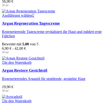
56,00
€
30
ml
Dieses
Ausführung wählen
Produkt
Argan Regeneration Tagescreme
weist
mehrere
Regenerierende Tagescreme revitalisiert die Haut und mildert erste
Varianten
Fältchen
auf.
Die
Bewertet mit
5.00
von 5
Optionen
6,90
€
-
42,00
€
können
30
ml
auf
der
Produktseite
In den Warenkorb
gewählt
Argan Restore Gesichtsöl
werden
Regenerierendes Arganöl für strahlende, gestärkte Haut
19,90
€
30
ml
In den Warenkorb