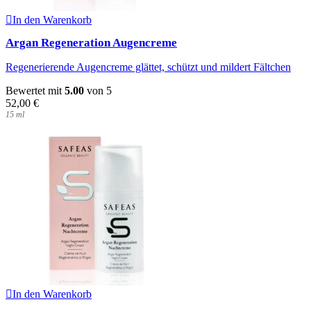
In den Warenkorb
Argan Regeneration Augencreme
Regenerierende Augencreme glättet, schützt und mildert Fältchen
Bewertet mit
5.00
von 5
52,00
€
15
ml
In den Warenkorb