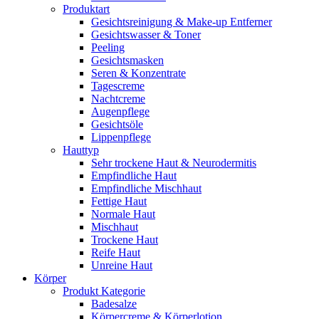
Produktart
Gesichtsreinigung & Make-up Entferner
Gesichtswasser & Toner
Peeling
Gesichtsmasken
Seren & Konzentrate
Tagescreme
Nachtcreme
Augenpflege
Gesichtsöle
Lippenpflege
Hauttyp
Sehr trockene Haut & Neurodermitis
Empfindliche Haut
Empfindliche Mischhaut
Fettige Haut
Normale Haut
Mischhaut
Trockene Haut
Reife Haut
Unreine Haut
Körper
Produkt Kategorie
Badesalze
Körpercreme & Körperlotion