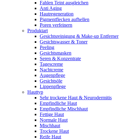
Fahlen Teint ausgleichen
Anti Aging
Hautregeneration
Pigmentflecken aufhellen
Poren verfeinern
Produktart
Gesichtsreinigung & Make-up Entferner
Gesichtswasser & Toner
Peeling
Gesichtsmasken
Seren & Konzentrate
Tagescreme
Nachtcreme
Augenpflege
Gesichtsöle
Lippenpflege
Hauttyp
Sehr trockene Haut & Neurodermitis
Empfindliche Haut
Empfindliche Mischhaut
Fettige Haut
Normale Haut
Mischhaut
Trockene Haut
Reife Haut