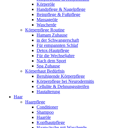
Körperöle
Handpflege & Nagelpflege
Beinpflege & Fußpflege
Massageöle
Wascherde
Körperpflege Routine
Hamam Zuhause
in der Schwangerschaft
Für entspannten Schlaf
Detox-Hautpflege
Für die Wechseljahre
Nach dem Sport
Spa Zuhause
Körperhaut Bedürfnis
Beruhigende Körperpflege
Körperpflege bei Neurodermitis
Cellulite & Dehnungsstreifen
Hautalterung
Haar
Haarpflege
Conditioner
Shampoo
Haaröle
Kopfhautpflege
Haarwäsche mit Wascherde