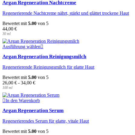
Argan Regeneration Nachtcreme
Regenerierende Nachtcreme nährt, stärkt und glättet trockene Haut
Bewertet mit
5.00
von 5
44,00
€
30
ml
Dieses
Ausführung wählen
Produkt
Argan Regeneration Reinigungsmilch
weist
mehrere
Regenerierende Reinigungsmilch für glatte Haut
Varianten
auf.
Bewertet mit
5.00
von 5
Die
26,00
€
-
34,00
€
Optionen
100
ml
können
auf
der
In den Warenkorb
Produktseite
Argan Regeneration Serum
gewählt
werden
Regenerierendes Serum für glatte, vitale Haut
Bewertet mit
5.00
von 5