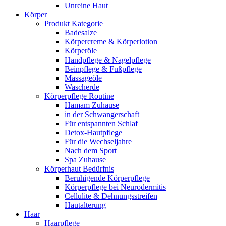
Unreine Haut
Körper
Produkt Kategorie
Badesalze
Körpercreme & Körperlotion
Körperöle
Handpflege & Nagelpflege
Beinpflege & Fußpflege
Massageöle
Wascherde
Körperpflege Routine
Hamam Zuhause
in der Schwangerschaft
Für entspannten Schlaf
Detox-Hautpflege
Für die Wechseljahre
Nach dem Sport
Spa Zuhause
Körperhaut Bedürfnis
Beruhigende Körperpflege
Körperpflege bei Neurodermitis
Cellulite & Dehnungsstreifen
Hautalterung
Haar
Haarpflege