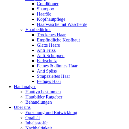
Conditioner
Shampoo
Haaröle
Kopfhautpflege
Haarwäsche mit Wascherde
Haarbedürfnis
Trockenes Haar
Empfindliche Kopfhaut
Glatte Haare
Anti-Frizz
Anti-Schuppen
Farbschutz
Feines & dünnes Haar
Anti Spliss
Strapaziertes Haar
Fettiges Haar
Hautanalyse
Hauttyp bestimmen
Hautbilder Ratgeber
Behandlungen
Über uns
Forschung und Entwicklung
Qualität
Inhaltsstoffe
Nachhaltigkeit