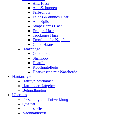
Anti-Frizz
Anti-Schuppen
Farbschutz
Feines & dünnes Haar
Anti Spliss
Strapaziertes Haar
Fettiges Haar
Trockenes Haar
Empfindliche Kopfhaut
Glatte Haare
Haarpflege
Conditioner
Shampoo
Haaröle
Kopfhautpflege
Haarwäsche mit Wascherde
Hautanalyse
Hauttyp bestimmen
Hautbilder Ratgeber
Behandlungen
Über uns
Forschung und Entwicklung
Qualität
Inhaltsstoffe
Nachhaltigkeit