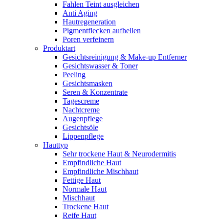
Fahlen Teint ausgleichen
Anti Aging
Hautregeneration
Pigmentflecken aufhellen
Poren verfeinern
Produktart
Gesichtsreinigung & Make-up Entferner
Gesichtswasser & Toner
Peeling
Gesichtsmasken
Seren & Konzentrate
Tagescreme
Nachtcreme
Augenpflege
Gesichtsöle
Lippenpflege
Hauttyp
Sehr trockene Haut & Neurodermitis
Empfindliche Haut
Empfindliche Mischhaut
Fettige Haut
Normale Haut
Mischhaut
Trockene Haut
Reife Haut