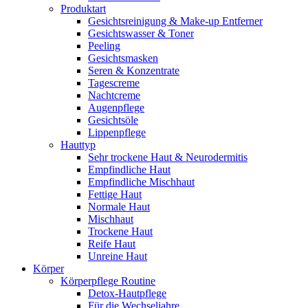
Produktart
Gesichtsreinigung & Make-up Entferner
Gesichtswasser & Toner
Peeling
Gesichtsmasken
Seren & Konzentrate
Tagescreme
Nachtcreme
Augenpflege
Gesichtsöle
Lippenpflege
Hauttyp
Sehr trockene Haut & Neurodermitis
Empfindliche Haut
Empfindliche Mischhaut
Fettige Haut
Normale Haut
Mischhaut
Trockene Haut
Reife Haut
Unreine Haut
Körper
Körperpflege Routine
Detox-Hautpflege
Für die Wechseljahre