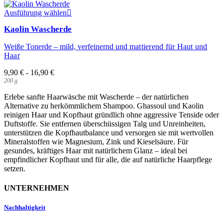
Dieses
Ausführung wählen
Produkt
Kaolin Wascherde
weist
mehrere
Weiße Tonerde – mild, verfeinernd und
mattierend
für Haut und
Varianten
Haar
auf.
Die
9,90
€
-
16,90
€
Optionen
200
g
können
auf
Erlebe sanfte Haarwäsche mit Wascherde – der natürlichen
der
Alternative zu herkömmlichem Shampoo. Ghassoul und Kaolin
Produktseite
reinigen Haar und Kopfhaut gründlich ohne aggressive Tenside oder
gewählt
Duftstoffe. Sie entfernen überschüssigen Talg und Unreinheiten,
werden
unterstützen die Kopfhautbalance und versorgen sie mit wertvollen
Mineralstoffen wie Magnesium, Zink und Kieselsäure. Für
gesundes, kräftiges Haar mit natürlichem Glanz – ideal bei
empfindlicher Kopfhaut und für alle, die auf natürliche Haarpflege
setzen.
UNTERNEHMEN
Nachhaltigkeit