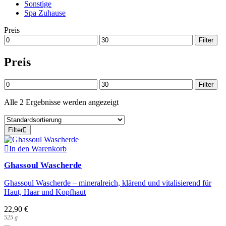
Sonstige
Spa Zuhause
Preis
Min.
Max.
Filter
Preis
Preis
Preis
Min.
Max.
Filter
Preis
Preis
Alle 2 Ergebnisse werden angezeigt
Filter
In den Warenkorb
Ghassoul Wascherde
Ghassoul Wascherde – mineralreich, klärend und vitalisierend für
Haut, Haar und Kopfhaut
22,90
€
525
g