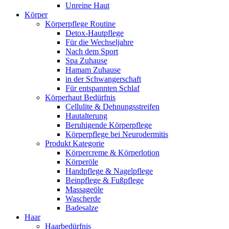
Unreine Haut
Körper
Körperpflege Routine
Detox-Hautpflege
Für die Wechseljahre
Nach dem Sport
Spa Zuhause
Hamam Zuhause
in der Schwangerschaft
Für entspannten Schlaf
Körperhaut Bedürfnis
Cellulite & Dehnungsstreifen
Hautalterung
Beruhigende Körperpflege
Körperpflege bei Neurodermitis
Produkt Kategorie
Körpercreme & Körperlotion
Körperöle
Handpflege & Nagelpflege
Beinpflege & Fußpflege
Massageöle
Wascherde
Badesalze
Haar
Haarbedürfnis