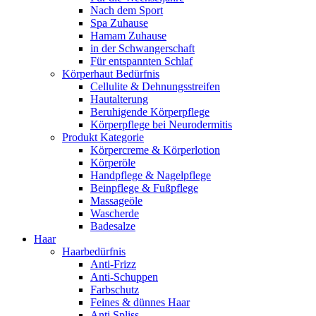
Nach dem Sport
Spa Zuhause
Hamam Zuhause
in der Schwangerschaft
Für entspannten Schlaf
Körperhaut Bedürfnis
Cellulite & Dehnungsstreifen
Hautalterung
Beruhigende Körperpflege
Körperpflege bei Neurodermitis
Produkt Kategorie
Körpercreme & Körperlotion
Körperöle
Handpflege & Nagelpflege
Beinpflege & Fußpflege
Massageöle
Wascherde
Badesalze
Haar
Haarbedürfnis
Anti-Frizz
Anti-Schuppen
Farbschutz
Feines & dünnes Haar
Anti Spliss