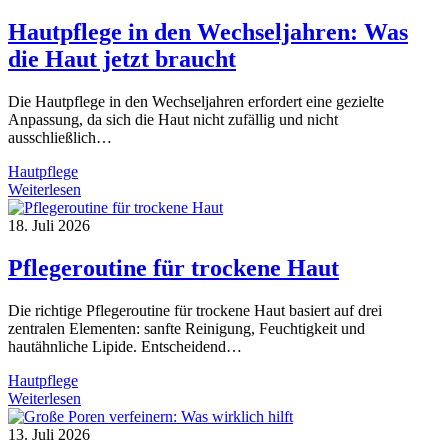
Was
es
Hautpflege in den Wechseljahren: Was
wirklich
die Haut jetzt braucht
kann
–
und
Die Hautpflege in den Wechseljahren erfordert eine gezielte
was
Anpassung, da sich die Haut nicht zufällig und nicht
nicht
ausschließlich…
Hautpflege
Hautpflege
Weiterlesen
in
den
18. Juli 2026
Wechseljahren:
Was
Pflegeroutine für trockene Haut
die
Haut
Die richtige Pflegeroutine für trockene Haut basiert auf drei
jetzt
zentralen Elementen: sanfte Reinigung, Feuchtigkeit und
braucht
hautähnliche Lipide. Entscheidend…
Hautpflege
Pflegeroutine
Weiterlesen
für
trockene
13. Juli 2026