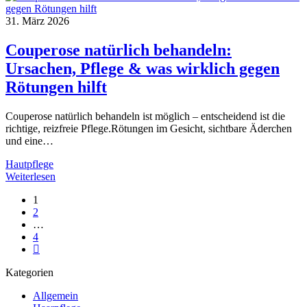
Couperose
und
31. März 2026
Rosacea
–
Couperose natürlich behandeln:
natürliche
Ursachen, Pflege & was wirklich gegen
Pflege
für
Rötungen hilft
empfindliche
Haut
Couperose natürlich behandeln ist möglich – entscheidend ist die
mit
richtige, reizfreie Pflege.Rötungen im Gesicht, sichtbare Äderchen
Rötungen
und eine…
Hautpflege
Couperose
Weiterlesen
natürlich
1
behandeln:
2
Ursachen,
…
Pflege
4
&
Next
was
page
wirklich
Kategorien
gegen
Rötungen
Allgemein
hilft