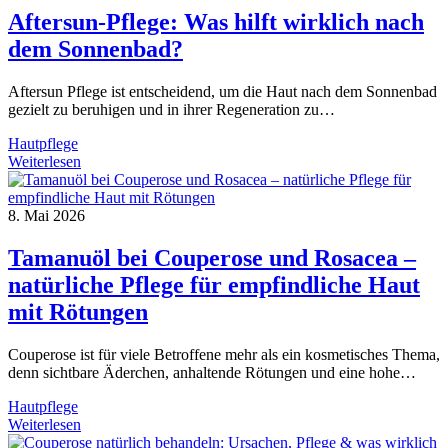
Pflege
Aftersun-Pflege: Was hilft wirklich nach
für
dem Sonnenbad?
geschwächte
Hautbarriere
Aftersun Pflege ist entscheidend, um die Haut nach dem Sonnenbad
gezielt zu beruhigen und in ihrer Regeneration zu…
Hautpflege
Aftersun-
Weiterlesen
Pflege:
Was
hilft
8. Mai 2026
wirklich
nach
Tamanuöl bei Couperose und Rosacea –
dem
natürliche Pflege für empfindliche Haut
Sonnenbad?
mit Rötungen
Couperose ist für viele Betroffene mehr als ein kosmetisches Thema,
denn sichtbare Äderchen, anhaltende Rötungen und eine hohe…
Hautpflege
Tamanuöl
Weiterlesen
bei