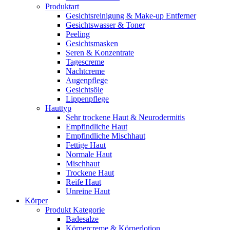
Produktart
Gesichtsreinigung & Make-up Entferner
Gesichtswasser & Toner
Peeling
Gesichtsmasken
Seren & Konzentrate
Tagescreme
Nachtcreme
Augenpflege
Gesichtsöle
Lippenpflege
Hauttyp
Sehr trockene Haut & Neurodermitis
Empfindliche Haut
Empfindliche Mischhaut
Fettige Haut
Normale Haut
Mischhaut
Trockene Haut
Reife Haut
Unreine Haut
Körper
Produkt Kategorie
Badesalze
Körpercreme & Körperlotion