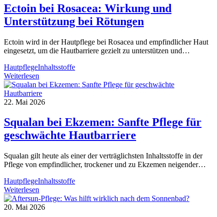
und
Ectoin bei Rosacea: Wirkung und
die
Unterstützung bei Rötungen
richtige
Pflege
Ectoin wird in der Hautpflege bei Rosacea und empfindlicher Haut
eingesetzt, um die Hautbarriere gezielt zu unterstützen und…
Hautpflege
Inhaltsstoffe
Ectoin
Weiterlesen
bei
Rosacea:
Wirkung
22. Mai 2026
und
Unterstützung
Squalan bei Ekzemen: Sanfte Pflege für
bei
geschwächte Hautbarriere
Rötungen
Squalan gilt heute als einer der verträglichsten Inhaltsstoffe in der
Pflege von empfindlicher, trockener und zu Ekzemen neigender…
Hautpflege
Inhaltsstoffe
Squalan
Weiterlesen
bei
Ekzemen:
20. Mai 2026
Sanfte