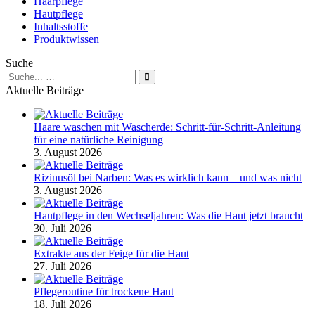
Haarpflege
Hautpflege
Inhaltsstoffe
Produktwissen
Suche
Suche
nach:
Aktuelle Beiträge
Haare waschen mit Wascherde: Schritt-für-Schritt-Anleitung
für eine natürliche Reinigung
3. August 2026
Rizinusöl bei Narben: Was es wirklich kann – und was nicht
3. August 2026
Hautpflege in den Wechseljahren: Was die Haut jetzt braucht
30. Juli 2026
Extrakte aus der Feige für die Haut
27. Juli 2026
Pflegeroutine für trockene Haut
18. Juli 2026