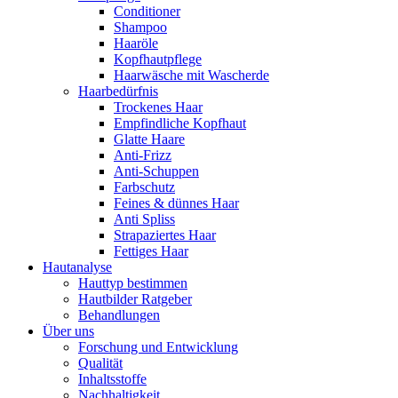
Conditioner
Shampoo
Haaröle
Kopfhautpflege
Haarwäsche mit Wascherde
Haarbedürfnis
Trockenes Haar
Empfindliche Kopfhaut
Glatte Haare
Anti-Frizz
Anti-Schuppen
Farbschutz
Feines & dünnes Haar
Anti Spliss
Strapaziertes Haar
Fettiges Haar
Hautanalyse
Hauttyp bestimmen
Hautbilder Ratgeber
Behandlungen
Über uns
Forschung und Entwicklung
Qualität
Inhaltsstoffe
Nachhaltigkeit