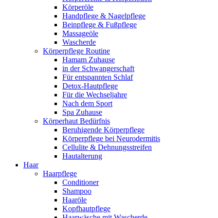
Körperöle
Handpflege & Nagelpflege
Beinpflege & Fußpflege
Massageöle
Wascherde
Körperpflege Routine
Hamam Zuhause
in der Schwangerschaft
Für entspannten Schlaf
Detox-Hautpflege
Für die Wechseljahre
Nach dem Sport
Spa Zuhause
Körperhaut Bedürfnis
Beruhigende Körperpflege
Körperpflege bei Neurodermitis
Cellulite & Dehnungsstreifen
Hautalterung
Haar
Haarpflege
Conditioner
Shampoo
Haaröle
Kopfhautpflege
Haarwäsche mit Wascherde