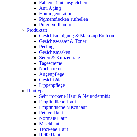
Fahlen Teint ausgleichen
Anti Aging
Hautregeneration
Pigmentflecken aufhellen
Poren verfeinern
Produktart
Gesichtsreinigung & Make-up Entferner
Gesichtswasser & Toner
Peeling
Gesichtsmasken
Seren & Konzentrate
Tagescreme
Nachtcreme
Augenpflege
Gesichtsöle
Lippenpflege
Hauttyp
Sehr trockene Haut & Neurodermitis
Empfindliche Haut
Empfindliche Mischhaut
Fettige Haut
Normale Haut
Mischhaut
Trockene Haut
Reife Haut