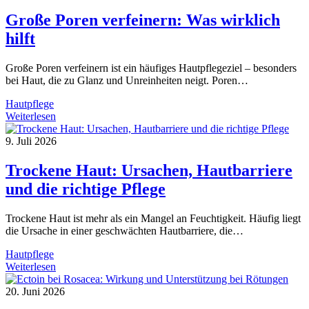
Haut
Große Poren verfeinern: Was wirklich
hilft
Große Poren verfeinern ist ein häufiges Hautpflegeziel – besonders
bei Haut, die zu Glanz und Unreinheiten neigt. Poren…
Hautpflege
Große
Weiterlesen
Poren
verfeinern:
9. Juli 2026
Was
wirklich
Trockene Haut: Ursachen, Hautbarriere
hilft
und die richtige Pflege
Trockene Haut ist mehr als ein Mangel an Feuchtigkeit. Häufig liegt
die Ursache in einer geschwächten Hautbarriere, die…
Hautpflege
Trockene
Weiterlesen
Haut:
Ursachen,
20. Juni 2026
Hautbarriere