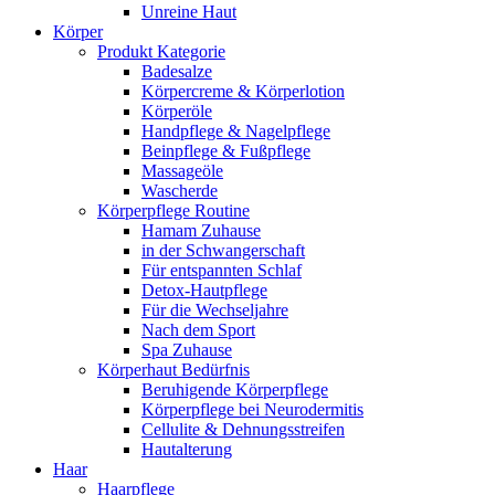
Unreine Haut
Körper
Produkt Kategorie
Badesalze
Körpercreme & Körperlotion
Körperöle
Handpflege & Nagelpflege
Beinpflege & Fußpflege
Massageöle
Wascherde
Körperpflege Routine
Hamam Zuhause
in der Schwangerschaft
Für entspannten Schlaf
Detox-Hautpflege
Für die Wechseljahre
Nach dem Sport
Spa Zuhause
Körperhaut Bedürfnis
Beruhigende Körperpflege
Körperpflege bei Neurodermitis
Cellulite & Dehnungsstreifen
Hautalterung
Haar
Haarpflege