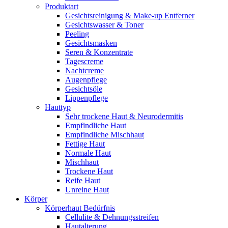
Produktart
Gesichtsreinigung & Make-up Entferner
Gesichtswasser & Toner
Peeling
Gesichtsmasken
Seren & Konzentrate
Tagescreme
Nachtcreme
Augenpflege
Gesichtsöle
Lippenpflege
Hauttyp
Sehr trockene Haut & Neurodermitis
Empfindliche Haut
Empfindliche Mischhaut
Fettige Haut
Normale Haut
Mischhaut
Trockene Haut
Reife Haut
Unreine Haut
Körper
Körperhaut Bedürfnis
Cellulite & Dehnungsstreifen
Hautalterung