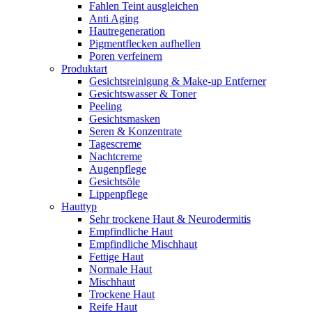
Fahlen Teint ausgleichen
Anti Aging
Hautregeneration
Pigmentflecken aufhellen
Poren verfeinern
Produktart
Gesichtsreinigung & Make-up Entferner
Gesichtswasser & Toner
Peeling
Gesichtsmasken
Seren & Konzentrate
Tagescreme
Nachtcreme
Augenpflege
Gesichtsöle
Lippenpflege
Hauttyp
Sehr trockene Haut & Neurodermitis
Empfindliche Haut
Empfindliche Mischhaut
Fettige Haut
Normale Haut
Mischhaut
Trockene Haut
Reife Haut