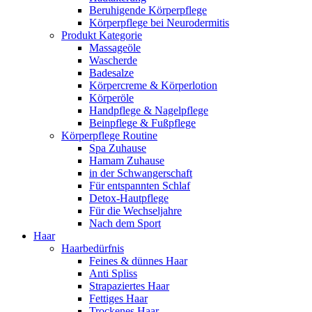
Beruhigende Körperpflege
Körperpflege bei Neurodermitis
Produkt Kategorie
Massageöle
Wascherde
Badesalze
Körpercreme & Körperlotion
Körperöle
Handpflege & Nagelpflege
Beinpflege & Fußpflege
Körperpflege Routine
Spa Zuhause
Hamam Zuhause
in der Schwangerschaft
Für entspannten Schlaf
Detox-Hautpflege
Für die Wechseljahre
Nach dem Sport
Haar
Haarbedürfnis
Feines & dünnes Haar
Anti Spliss
Strapaziertes Haar
Fettiges Haar
Trockenes Haar