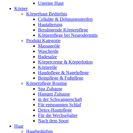
Unreine Haut
Körper
Körperhaut Bedürfnis
Cellulite & Dehnungsstreifen
Hautalterung
Beruhigende Körperpflege
Körperpflege bei Neurodermitis
Produkt Kategorie
Massageöle
Wascherde
Badesalze
Körpercreme & Körperlotion
Körperöle
Handpflege & Nagelpflege
Beinpflege & Fußpflege
Körperpflege Routine
Spa Zuhause
Hamam Zuhause
in der Schwangerschaft
Für entspannten Schlaf
Detox-Hautpflege
Für die Wechseljahre
Nach dem Sport
Haar
Haarbedürfnis