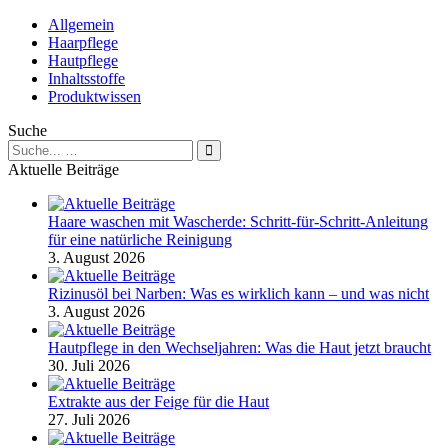
Reinigungsöl
Allgemein
und
Haarpflege
wie
Hautpflege
funktioniert
Inhaltsstoffe
es?
Produktwissen
Suche
Suche
nach:
Aktuelle Beiträge
Haare waschen mit Wascherde: Schritt-für-Schritt-Anleitung
für eine natürliche Reinigung
3. August 2026
Rizinusöl bei Narben: Was es wirklich kann – und was nicht
3. August 2026
Hautpflege in den Wechseljahren: Was die Haut jetzt braucht
30. Juli 2026
Extrakte aus der Feige für die Haut
27. Juli 2026