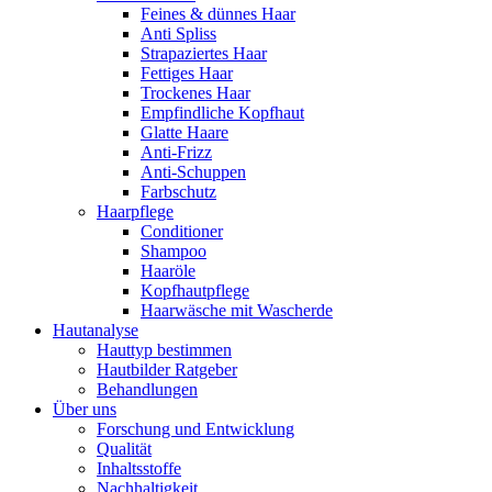
Feines & dünnes Haar
Anti Spliss
Strapaziertes Haar
Fettiges Haar
Trockenes Haar
Empfindliche Kopfhaut
Glatte Haare
Anti-Frizz
Anti-Schuppen
Farbschutz
Haarpflege
Conditioner
Shampoo
Haaröle
Kopfhautpflege
Haarwäsche mit Wascherde
Hautanalyse
Hauttyp bestimmen
Hautbilder Ratgeber
Behandlungen
Über uns
Forschung und Entwicklung
Qualität
Inhaltsstoffe
Nachhaltigkeit