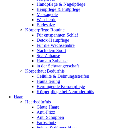
Handpflege & Nagelpflege
Beinpflege & Fußpflege
Massageöle
Wascherde
Badesalze
Körperpflege Routine
Für entspannten Schlaf
Detox-Hautpflege
Für die Wechseljahre
Nach dem Sport
Spa Zuhause
Hamam Zuhause
in der Schwangerschaft
Körperhaut Bedürfnis
Cellulite & Dehnungsstreifen
Hautalterung
Beruhigende Körperpflege
Körperpflege bei Neurodermitis
Haar
Haarbedürfnis
Glatte Haare
Anti-Frizz
Anti-Schuppen
Farbschutz
Feines & dünnes Haar