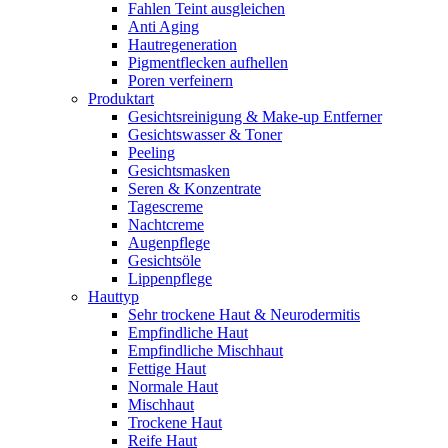
Fahlen Teint ausgleichen
Anti Aging
Hautregeneration
Pigmentflecken aufhellen
Poren verfeinern
Produktart
Gesichtsreinigung & Make-up Entferner
Gesichtswasser & Toner
Peeling
Gesichtsmasken
Seren & Konzentrate
Tagescreme
Nachtcreme
Augenpflege
Gesichtsöle
Lippenpflege
Hauttyp
Sehr trockene Haut & Neurodermitis
Empfindliche Haut
Empfindliche Mischhaut
Fettige Haut
Normale Haut
Mischhaut
Trockene Haut
Reife Haut