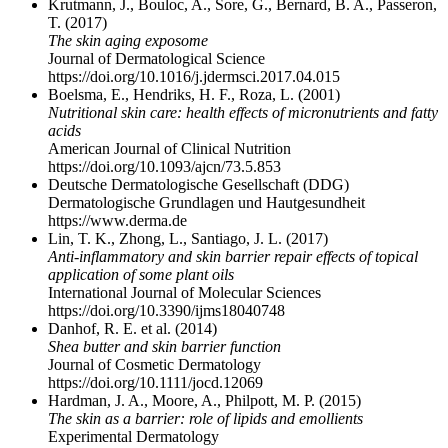
Krutmann, J., Bouloc, A., Sore, G., Bernard, B. A., Passeron,
T. (2017)
The skin aging exposome
Journal of Dermatological Science
https://doi.org/10.1016/j.jdermsci.2017.04.015
Boelsma, E., Hendriks, H. F., Roza, L. (2001)
Nutritional skin care: health effects of micronutrients and fatty
acids
American Journal of Clinical Nutrition
https://doi.org/10.1093/ajcn/73.5.853
Deutsche Dermatologische Gesellschaft (DDG)
Dermatologische Grundlagen und Hautgesundheit
https://www.derma.de
Lin, T. K., Zhong, L., Santiago, J. L. (2017)
Anti-inflammatory and skin barrier repair effects of topical
application of some plant oils
International Journal of Molecular Sciences
https://doi.org/10.3390/ijms18040748
Danhof, R. E. et al. (2014)
Shea butter and skin barrier function
Journal of Cosmetic Dermatology
https://doi.org/10.1111/jocd.12069
Hardman, J. A., Moore, A., Philpott, M. P. (2015)
The skin as a barrier: role of lipids and emollients
Experimental Dermatology