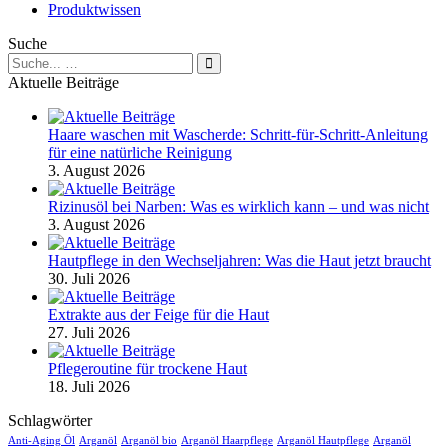
Produktwissen
Suche
Suche
nach:
Aktuelle Beiträge
Haare waschen mit Wascherde: Schritt-für-Schritt-Anleitung
für eine natürliche Reinigung
3. August 2026
Rizinusöl bei Narben: Was es wirklich kann – und was nicht
3. August 2026
Hautpflege in den Wechseljahren: Was die Haut jetzt braucht
30. Juli 2026
Extrakte aus der Feige für die Haut
27. Juli 2026
Pflegeroutine für trockene Haut
18. Juli 2026
Schlagwörter
Anti-Aging Öl
Arganöl
Arganöl bio
Arganöl Haarpflege
Arganöl Hautpflege
Arganöl