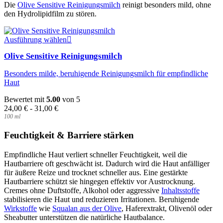
Die
Olive Sensitive Reinigungsmilch
reinigt besonders mild, ohne
den Hydrolipidfilm zu stören.
Dieses
Ausführung wählen
Produkt
Olive Sensitive Reinigungsmilch
weist
mehrere
Besonders milde, beruhigende Reinigungsmilch für empfindliche
Varianten
Haut
auf.
Die
Bewertet mit
5.00
von 5
Optionen
24,00
€
-
31,00
€
können
100
ml
auf
der
Feuchtigkeit & Barriere stärken
Produktseite
gewählt
Empfindliche Haut verliert schneller Feuchtigkeit, weil die
werden
Hautbarriere oft geschwächt ist. Dadurch wird die Haut anfälliger
für äußere Reize und trocknet schneller aus. Eine gestärkte
Hautbarriere schützt sie hingegen effektiv vor Austrocknung.
Cremes ohne Duftstoffe, Alkohol oder aggressive
Inhaltsstoffe
stabilisieren die Haut und reduzieren Irritationen. Beruhigende
Wirkstoffe
wie
Squalan aus der Olive
, Haferextrakt, Olivenöl oder
Sheabutter unterstützen die natürliche Hautbalance.