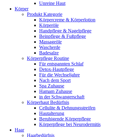
Unreine Haut
Körper
Produkt Kategorie
Körpercreme & Körperlotion
Körperöle
Handpflege & Nagelpflege
Beinpflege & Fußpflege
Massageöle
Wascherde
Badesalze
Körperpflege Routine
Für entspannten Schlaf
Detox-Hautpflege
Für die Wechseljahre
Nach dem Sport
Spa Zuhause
Hamam Zuhause
in der Schwangerschaft
Körperhaut Bedürfnis
Cellulite & Dehnungsstreifen
Hautalterung
Beruhigende Körperpflege
Körperpflege bei Neurodermitis
Haar
Haarbedürfnis