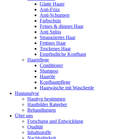
Glatte Haare
Anti-Frizz
Anti-Schuppen
Farbschutz
Feines & dünnes Haar
Anti Spliss
Strapaziertes Haar
Fettiges Haar
Trockenes Haar
Empfindliche Kopfhaut
Haarpflege
Conditioner
Shampoo
Haaröle
Kopfhautpflege
Haarwäsche mit Wascherde
Hautanalyse
Hauttyp bestimmen
Hautbilder Ratgeber
Behandlungen
Über uns
Forschung und Entwicklung
Qualität
Inhaltsstoffe
Nachhaltigkeit