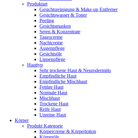
Produktart
Gesichtsreinigung & Make-up Entferner
Gesichtswasser & Toner
Peeling
Gesichtsmasken
Seren & Konzentrate
Tagescreme
Nachtcreme
Augenpflege
Gesichtsöle
Lippenpflege
Hauttyp
Sehr trockene Haut & Neurodermitis
Empfindliche Haut
Empfindliche Mischhaut
Fettige Haut
Normale Haut
Mischhaut
Trockene Haut
Reife Haut
Unreine Haut
Körper
Produkt Kategorie
Körpercreme & Körperlotion
Körperöle