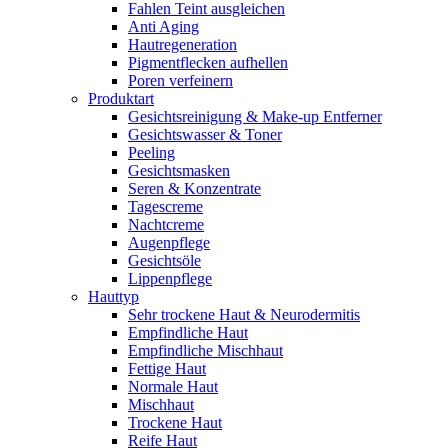
Fahlen Teint ausgleichen
Anti Aging
Hautregeneration
Pigmentflecken aufhellen
Poren verfeinern
Produktart
Gesichtsreinigung & Make-up Entferner
Gesichtswasser & Toner
Peeling
Gesichtsmasken
Seren & Konzentrate
Tagescreme
Nachtcreme
Augenpflege
Gesichtsöle
Lippenpflege
Hauttyp
Sehr trockene Haut & Neurodermitis
Empfindliche Haut
Empfindliche Mischhaut
Fettige Haut
Normale Haut
Mischhaut
Trockene Haut
Reife Haut