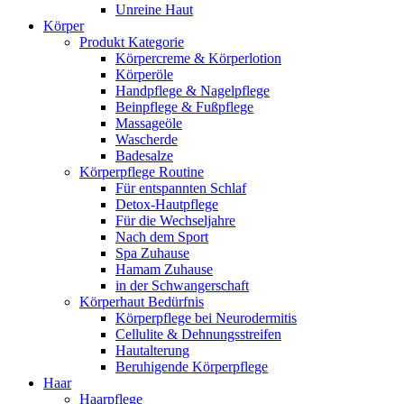
Unreine Haut
Körper
Produkt Kategorie
Körpercreme & Körperlotion
Körperöle
Handpflege & Nagelpflege
Beinpflege & Fußpflege
Massageöle
Wascherde
Badesalze
Körperpflege Routine
Für entspannten Schlaf
Detox-Hautpflege
Für die Wechseljahre
Nach dem Sport
Spa Zuhause
Hamam Zuhause
in der Schwangerschaft
Körperhaut Bedürfnis
Körperpflege bei Neurodermitis
Cellulite & Dehnungsstreifen
Hautalterung
Beruhigende Körperpflege
Haar
Haarpflege