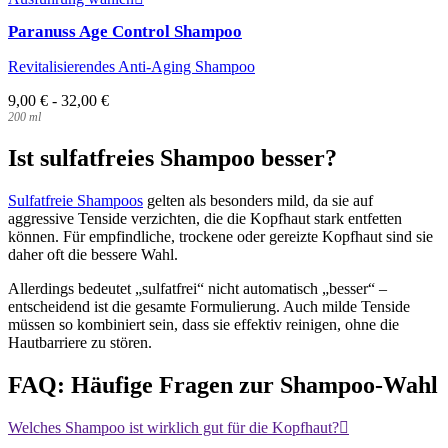
Produkt
der
Paranuss Age Control Shampoo
weist
Produktseite
mehrere
gewählt
Revitalisierendes Anti-Aging Shampoo
Varianten
werden
auf.
9,00
€
-
32,00
€
Die
200
ml
Optionen
können
Ist sulfatfreies Shampoo besser?
auf
der
Produktseite
Sulfatfreie Shampoos
gelten als besonders mild, da sie auf
gewählt
aggressive Tenside verzichten, die die Kopfhaut stark entfetten
werden
können. Für empfindliche, trockene oder gereizte Kopfhaut sind sie
daher oft die bessere Wahl.
Allerdings bedeutet „sulfatfrei“ nicht automatisch „besser“ –
entscheidend ist die gesamte Formulierung. Auch milde Tenside
müssen so kombiniert sein, dass sie effektiv reinigen, ohne die
Hautbarriere zu stören.
FAQ: Häufige Fragen zur Shampoo-Wahl
Welches Shampoo ist wirklich gut für die Kopfhaut?