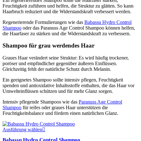
Ein regenerierendes Shampoo sollte die Haarfaser stärken,
Feuchtigkeit zuführen und helfen, die Struktur zu glätten. So kann
Haarbruch reduziert und die Widerstandskraft verbessert werden.
Regenerierende Formulierungen wie das
Babassu Hydro Control
Shampoo
oder das Paranuss Age Control Shampoo können helfen,
die Haarfaser zu stärken und die Widerstandskraft zu verbessern.
Shampoo für grau werdendes Haar
Graues Haar verändert seine Struktur: Es wird häufig trockener,
poröser und empfindlicher gegenüber äußeren Einflüssen.
Gleichzeitig fehlt der natürliche Schutz durch Melanin.
Ein geeignetes Shampoo sollte intensiv pflegen, Feuchtigkeit
spenden und antioxidative Inhaltsstoffe enthalten, die das Haar vor
Umwelteinflüssen schützen und für mehr Glanz sorgen.
Intensiv pflegende Shampoos wie das
Paranuss Age Control
Shampoo
für reifes oder graues Haar unterstützen die
Feuchtigkeitsbalance und fördern einen natürlichen Glanz.
Dieses
Ausführung wählen
Produkt
Babassu Hydro Control Shampoo
weist