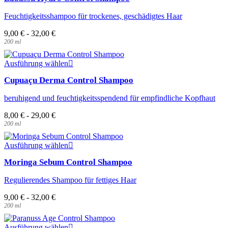
mehrere
Feuchtigkeitsshampoo für trockenes, geschädigtes Haar
Varianten
auf.
9,00
€
-
32,00
€
Die
200
ml
Optionen
können
Dieses
auf
Ausführung wählen
Produkt
der
Cupuaçu Derma Control Shampoo
weist
Produktseite
mehrere
gewählt
beruhigend und feuchtigkeitsspendend für empfindliche Kopfhaut
Varianten
werden
auf.
8,00
€
-
29,00
€
Die
200
ml
Optionen
können
Dieses
auf
Ausführung wählen
Produkt
der
Moringa Sebum Control Shampoo
weist
Produktseite
mehrere
gewählt
Regulierendes Shampoo für fettiges Haar
Varianten
werden
auf.
9,00
€
-
32,00
€
Die
200
ml
Optionen
können
Dieses
auf
Ausführung wählen