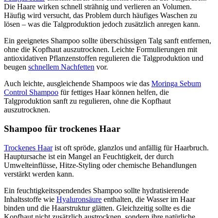
Die Haare wirken schnell strähnig und verlieren an Volumen.
Häufig wird versucht, das Problem durch häufiges Waschen zu
lösen – was die Talgproduktion jedoch zusätzlich anregen kann.
Ein geeignetes Shampoo sollte überschüssigen Talg sanft entfernen,
ohne die Kopfhaut auszutrocknen. Leichte Formulierungen mit
antioxidativen Pflanzenstoffen regulieren die Talgproduktion und
beugen
schnellem Nachfetten
vor.
Auch leichte, ausgleichende Shampoos wie das
Moringa Sebum
Control Shampoo
für fettiges Haar können helfen, die
Talgproduktion sanft zu regulieren, ohne die Kopfhaut
auszutrocknen.
Shampoo für trockenes Haar
Trockenes Haar
ist oft spröde, glanzlos und anfällig für Haarbruch.
Hauptursache ist ein Mangel an Feuchtigkeit, der durch
Umwelteinflüsse, Hitze-Styling oder chemische Behandlungen
verstärkt werden kann.
Ein feuchtigkeitsspendendes Shampoo sollte hydratisierende
Inhaltsstoffe wie
Hyaluronsäure
enthalten, die Wasser im Haar
binden und die Haarstruktur glätten. Gleichzeitig sollte es die
Kopfhaut nicht zusätzlich austrocknen, sondern ihre natürliche