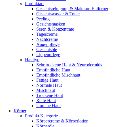
Produktart
Gesichtsreinigung & Make-up Entferner
Gesichtswasser & Toner
Peeling
Gesichtsmasken
Seren & Konzentrate
Tagescreme
Nachtcreme
Augenpflege
Gesichtsöle
Lippenpflege
Hauttyp
Sehr trockene Haut & Neurodermitis
Empfindliche Haut
Empfindliche Mischhaut
Fettige Haut
Normale Haut
Mischhaut
Trockene Haut
Reife Haut
Unreine Haut
Körper
Produkt Kategorie
Körpercreme & Körperlotion
Körperöle