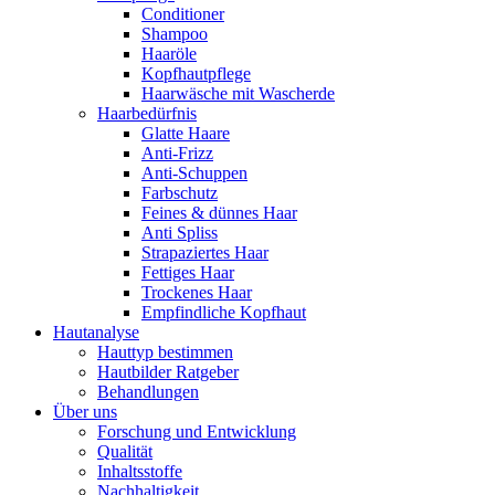
Conditioner
Shampoo
Haaröle
Kopfhautpflege
Haarwäsche mit Wascherde
Haarbedürfnis
Glatte Haare
Anti-Frizz
Anti-Schuppen
Farbschutz
Feines & dünnes Haar
Anti Spliss
Strapaziertes Haar
Fettiges Haar
Trockenes Haar
Empfindliche Kopfhaut
Hautanalyse
Hauttyp bestimmen
Hautbilder Ratgeber
Behandlungen
Über uns
Forschung und Entwicklung
Qualität
Inhaltsstoffe
Nachhaltigkeit