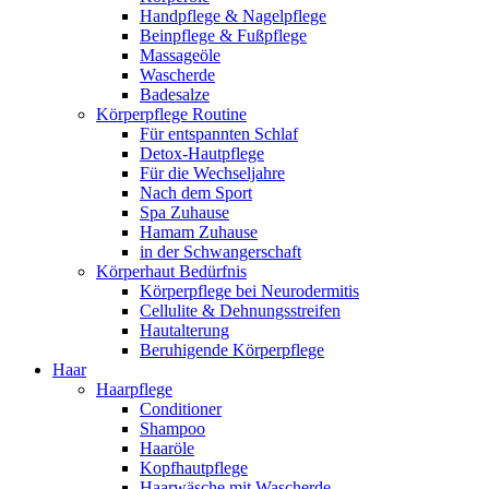
Handpflege & Nagelpflege
Beinpflege & Fußpflege
Massageöle
Wascherde
Badesalze
Körperpflege Routine
Für entspannten Schlaf
Detox-Hautpflege
Für die Wechseljahre
Nach dem Sport
Spa Zuhause
Hamam Zuhause
in der Schwangerschaft
Körperhaut Bedürfnis
Körperpflege bei Neurodermitis
Cellulite & Dehnungsstreifen
Hautalterung
Beruhigende Körperpflege
Haar
Haarpflege
Conditioner
Shampoo
Haaröle
Kopfhautpflege
Haarwäsche mit Wascherde