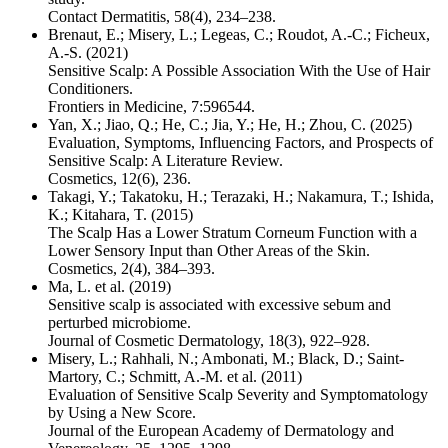
Contact Dermatitis, 58(4), 234–238.
Brenaut, E.; Misery, L.; Legeas, C.; Roudot, A.-C.; Ficheux,
A.-S. (2021)
Sensitive Scalp: A Possible Association With the Use of Hair
Conditioners.
Frontiers in Medicine, 7:596544.
Yan, X.; Jiao, Q.; He, C.; Jia, Y.; He, H.; Zhou, C. (2025)
Evaluation, Symptoms, Influencing Factors, and Prospects of
Sensitive Scalp: A Literature Review.
Cosmetics, 12(6), 236.
Takagi, Y.; Takatoku, H.; Terazaki, H.; Nakamura, T.; Ishida,
K.; Kitahara, T. (2015)
The Scalp Has a Lower Stratum Corneum Function with a
Lower Sensory Input than Other Areas of the Skin.
Cosmetics, 2(4), 384–393.
Ma, L. et al. (2019)
Sensitive scalp is associated with excessive sebum and
perturbed microbiome.
Journal of Cosmetic Dermatology, 18(3), 922–928.
Misery, L.; Rahhali, N.; Ambonati, M.; Black, D.; Saint-
Martory, C.; Schmitt, A.-M. et al. (2011)
Evaluation of Sensitive Scalp Severity and Symptomatology
by Using a New Score.
Journal of the European Academy of Dermatology and