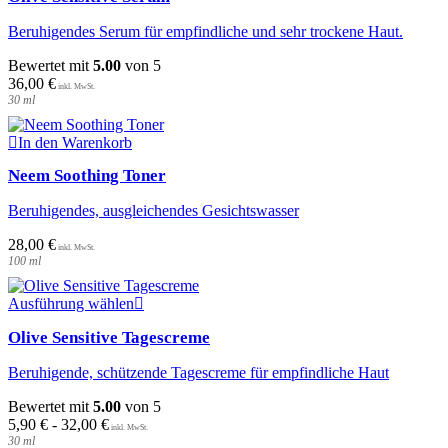
Beruhigendes Serum für empfindliche und sehr trockene Haut.
Bewertet mit
5.00
von 5
36,00
€
30
ml
In den Warenkorb
Neem Soothing Toner
Beruhigendes, ausgleichendes Gesichtswasser
28,00
€
100
ml
Dieses
Ausführung wählen
Produkt
Olive Sensitive Tagescreme
weist
mehrere
Beruhigende, schützende Tagescreme für empfindliche Haut
Varianten
auf.
Bewertet mit
5.00
von 5
Die
5,90
€
-
32,00
€
Optionen
30
ml
können