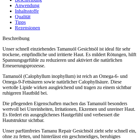
Anwendung
Inhaltsstoffe
Qualität
Tipps
Rezensionen
Beschreibung
Unser schnell einziehendes Tamanuöl Gesichtsöl ist ideal für sehr
trockene, empfindliche und irritierte Haut. Es mildert Rötungen, hilft
Spannungsgefühle zu reduzieren und aktiviert die natürlichen
Erneuerungsprozesse.
Tamanuöl (Calophyllum inophyllum) ist reich an Omega-6- und
Omega-9-Fettsäuren sowie natürlicher Calophyllsäure. Diese
wertolle Lipide wirken ausgleichend und tragen zu einem sichtbar
ruhigeren Hautbild bei.
Die pflegenden Eigenschaften machen das Tamanuöl besonders
wertvoll bei Unreinheiten, Irritationen, Ekzemen und unreiner Haut.
Es fördert ein ausgeglichenes Hautgefühl und verbessert die
Hautstruktur sichtbar.
Unser parfümfreies Tamanu Repair Gesichtsöl zieht sehr schnell ein,
ohne zu fetten, und hinterlässt ein geschmeidiges, beruhigtes