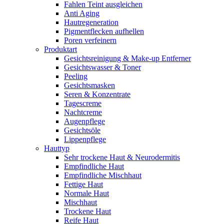
Fahlen Teint ausgleichen
Anti Aging
Hautregeneration
Pigmentflecken aufhellen
Poren verfeinern
Produktart
Gesichtsreinigung & Make-up Entferner
Gesichtswasser & Toner
Peeling
Gesichtsmasken
Seren & Konzentrate
Tagescreme
Nachtcreme
Augenpflege
Gesichtsöle
Lippenpflege
Hauttyp
Sehr trockene Haut & Neurodermitis
Empfindliche Haut
Empfindliche Mischhaut
Fettige Haut
Normale Haut
Mischhaut
Trockene Haut
Reife Haut