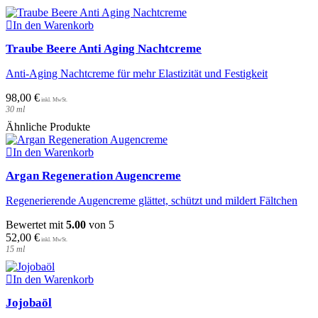
auf
der
In den Warenkorb
Produktseite
Traube Beere Anti Aging Nachtcreme
gewählt
werden
Anti-Aging Nachtcreme für mehr Elastizität und Festigkeit
98,00
€
30
ml
Ähnliche Produkte
In den Warenkorb
Argan Regeneration Augencreme
Regenerierende Augencreme glättet, schützt und mildert Fältchen
Bewertet mit
5.00
von 5
52,00
€
15
ml
In den Warenkorb
Jojobaöl