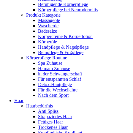
Beruhigende Körperpflege
Körperpflege bei Neurodermitis
Produkt Kategorie
Massageöle
Wascherde
Badesalze
Körpercreme & Körperlotion
Körperöle
Handpflege & Nagelpflege
Beinpflege & Fußpflege
Körperpflege Routine
Spa Zuhause
Hamam Zuhause
in der Schwangerschaft
Für entspannten Schlaf
Detox-Hautpflege
Für die Wechseljahre
Nach dem Sport
Haar
Haarbedürfnis
Anti Spliss
Strapaziertes Haar
Fettiges Haar
Trockenes Haar
Empfindliche Kopfhaut