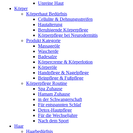
Unreine Haut
Körper
Körperhaut Bedürfnis
Cellulite & Dehnungsstreifen
Hautalterung
Beruhigende Körperpflege
Körperpflege bei Neurodermitis
Produkt Kategorie
Massageöle
Wascherde
Badesalze
Körpercreme & Körperlotion
Körperöle
Handpflege & Nagelpflege
Beinpflege & Fußpflege
Körperpflege Routine
Spa Zuhause
Hamam Zuhause
in der Schwangerschaft
Für entspannten Schlaf
Detox-Hautpflege
Für die Wechseljahre
Nach dem Sport
Haar
Haarbedürfnis