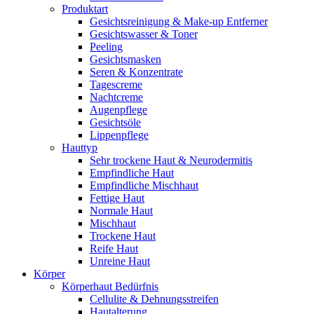
Produktart
Gesichtsreinigung & Make-up Entferner
Gesichtswasser & Toner
Peeling
Gesichtsmasken
Seren & Konzentrate
Tagescreme
Nachtcreme
Augenpflege
Gesichtsöle
Lippenpflege
Hauttyp
Sehr trockene Haut & Neurodermitis
Empfindliche Haut
Empfindliche Mischhaut
Fettige Haut
Normale Haut
Mischhaut
Trockene Haut
Reife Haut
Unreine Haut
Körper
Körperhaut Bedürfnis
Cellulite & Dehnungsstreifen
Hautalterung