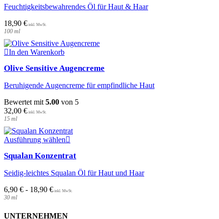
Feuchtigkeitsbewahrendes Öl für Haut & Haar
18,90
€
100
ml
In den Warenkorb
Olive Sensitive Augencreme
Beruhigende Augencreme für empfindliche Haut
Bewertet mit
5.00
von 5
32,00
€
15
ml
Dieses
Ausführung wählen
Produkt
Squalan Konzentrat
weist
mehrere
Seidig-leichtes Squalan Öl für Haut und Haar
Varianten
auf.
6,90
€
-
18,90
€
Die
30
ml
Optionen
können
UNTERNEHMEN
auf