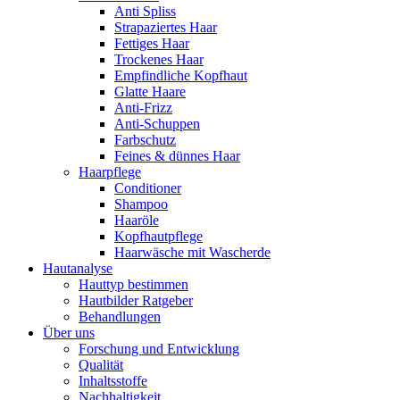
Anti Spliss
Strapaziertes Haar
Fettiges Haar
Trockenes Haar
Empfindliche Kopfhaut
Glatte Haare
Anti-Frizz
Anti-Schuppen
Farbschutz
Feines & dünnes Haar
Haarpflege
Conditioner
Shampoo
Haaröle
Kopfhautpflege
Haarwäsche mit Wascherde
Hautanalyse
Hauttyp bestimmen
Hautbilder Ratgeber
Behandlungen
Über uns
Forschung und Entwicklung
Qualität
Inhaltsstoffe
Nachhaltigkeit