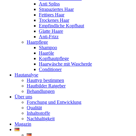
Anti Spliss
Strapaziertes Haar
Fettiges Haar
Trockenes Haar
Empfindliche Kopfhaut
Glatte Haare
Anti-Frizz
Haarpflege
Shampoo
Haaröle
Kopfhautpflege
Haarwäsche mit Wascherde
Conditioner
Hautanalyse
Hauttyp bestimmen
Hautbilder Ratgeber
Behandlungen
Über uns
Forschung und Entwicklung
Qualität
Inhaltsstoffe
Nachhaltigkeit
Magazin