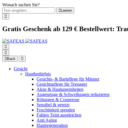
Wonach suchen Sie?
Leeren
Gratis Geschenk ab 129 € Bestellwert: Tr
Back
Gesicht
Hautbedürfnis
Gesichts- & Bartpflege für Männer
Gesichtspflege für Teenager
Akne & Hautunreinheiten
Augenringe & Schwellungen reduzieren
Rötungen & Couperose
Sensibel & gereizt
Feuchtigkeit spenden
Fahlen Teint ausgleichen
Anti Aging
Hautregeneration