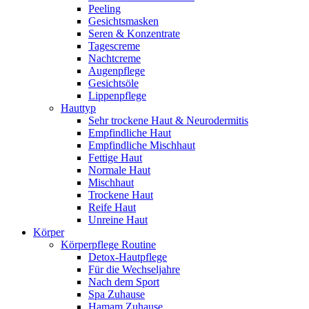
Peeling
Gesichtsmasken
Seren & Konzentrate
Tagescreme
Nachtcreme
Augenpflege
Gesichtsöle
Lippenpflege
Hauttyp
Sehr trockene Haut & Neurodermitis
Empfindliche Haut
Empfindliche Mischhaut
Fettige Haut
Normale Haut
Mischhaut
Trockene Haut
Reife Haut
Unreine Haut
Körper
Körperpflege Routine
Detox-Hautpflege
Für die Wechseljahre
Nach dem Sport
Spa Zuhause
Hamam Zuhause