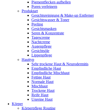
Pigmentflecken aufhellen
Poren verfeinern
Produktart
Gesichtsreinigung & Make-up Entferner
Gesichtswasser & Toner
Peeling
Gesichtsmasken
Seren & Konzentrate
Tagescreme
Nachtcreme
Augenpflege
Gesichtsöle
Lippenpflege
Hauttyp
Sehr trockene Haut & Neurodermitis
Empfindliche Haut
Empfindliche Mischhaut
Fettige Haut
Normale Haut
Mischhaut
Trockene Haut
Reife Haut
Unreine Haut
Körper
Körperpflege Routine