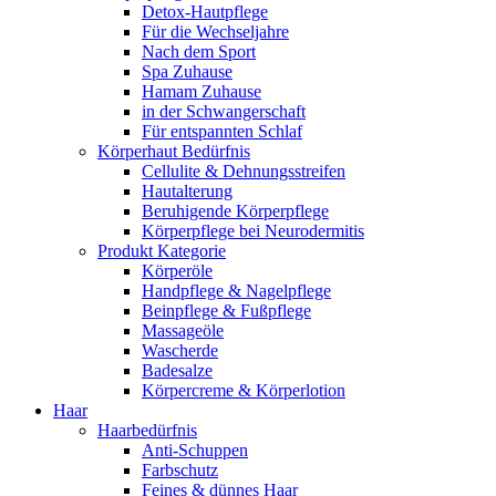
Detox-Hautpflege
Für die Wechseljahre
Nach dem Sport
Spa Zuhause
Hamam Zuhause
in der Schwangerschaft
Für entspannten Schlaf
Körperhaut Bedürfnis
Cellulite & Dehnungsstreifen
Hautalterung
Beruhigende Körperpflege
Körperpflege bei Neurodermitis
Produkt Kategorie
Körperöle
Handpflege & Nagelpflege
Beinpflege & Fußpflege
Massageöle
Wascherde
Badesalze
Körpercreme & Körperlotion
Haar
Haarbedürfnis
Anti-Schuppen
Farbschutz
Feines & dünnes Haar