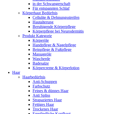
in der Schwangerschaft
Für entspannten Schlaf
Körperhaut Bedürfnis
Cellulite & Dehnungsstreifen
Hautalterung
Beruhigende Körperpflege
Körperpflege bei Neurodermitis
Produkt Kategorie
Körperöle
Handpflege & Nagelpflege
Beinpflege & Fußpflege
Massageöle
Wascherde
Badesalze
Körpercreme & Körperlotion
Haar
Haarbedürfnis
Anti-Schuppen
Farbschutz
Feines & dünnes Haar
Anti Spliss
Strapaziertes Haar
Fettiges Haar
Trockenes Haar
Empfindliche Kopfhaut