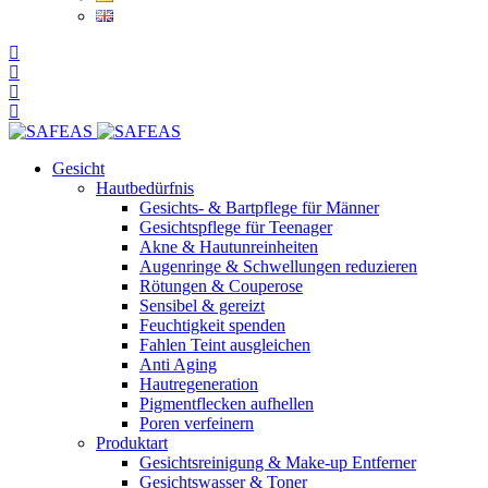
Gesicht
Hautbedürfnis
Gesichts- & Bartpflege für Männer
Gesichtspflege für Teenager
Akne & Hautunreinheiten
Augenringe & Schwellungen reduzieren
Rötungen & Couperose
Sensibel & gereizt
Feuchtigkeit spenden
Fahlen Teint ausgleichen
Anti Aging
Hautregeneration
Pigmentflecken aufhellen
Poren verfeinern
Produktart
Gesichtsreinigung & Make-up Entferner
Gesichtswasser & Toner