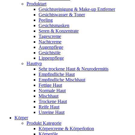
Produktart
Gesichtsreinigung & Make-up Entferner
Gesichtswasser & Toner
Peeling
Gesichtsmasken
Seren & Konzentrate
Tagescreme
Nachtcreme
Augenpflege
Gesichtsöle
Lippenpflege
Hauttyp
Sehr trockene Haut & Neurodermitis
Empfindliche Haut
Empfindliche Mischhaut
Fettige Haut
Normale Haut
Mischhaut
Trockene Haut
Reife Haut
Unreine Haut
Körper
Produkt Kategorie
Körpercreme & Körperlotion
Körperöle