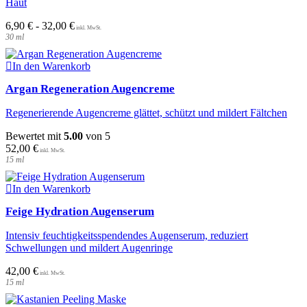
Haut
auf.
Die
6,90
€
-
32,00
€
Optionen
30
ml
können
auf
der
In den Warenkorb
Produktseite
Argan Regeneration Augencreme
gewählt
werden
Regenerierende Augencreme glättet, schützt und mildert Fältchen
Bewertet mit
5.00
von 5
52,00
€
15
ml
In den Warenkorb
Feige Hydration Augenserum
Intensiv feuchtigkeitsspendendes Augenserum, reduziert
Schwellungen und mildert Augenringe
42,00
€
15
ml