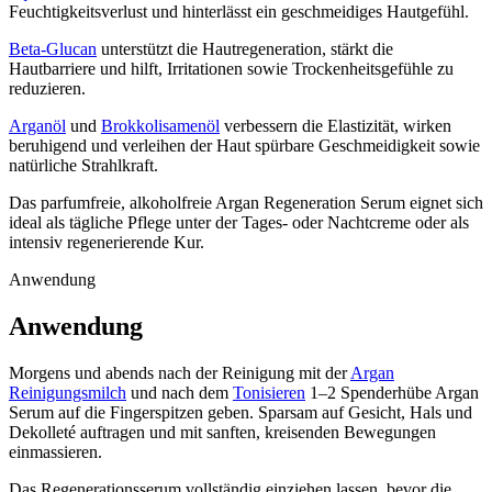
Feuchtigkeitsverlust und hinterlässt ein geschmeidiges Hautgefühl.
Beta-Glucan
unterstützt die Hautregeneration, stärkt die
Hautbarriere und hilft, Irritationen sowie Trockenheitsgefühle zu
reduzieren.
Arganöl
und
Brokkolisamenöl
verbessern die Elastizität, wirken
beruhigend und verleihen der Haut spürbare Geschmeidigkeit sowie
natürliche Strahlkraft.
Das parfumfreie, alkoholfreie Argan Regeneration Serum eignet sich
ideal als tägliche Pflege unter der Tages- oder Nachtcreme oder als
intensiv regenerierende Kur.
Anwendung
Anwendung
Morgens und abends nach der Reinigung mit der
Argan
Reinigungsmilch
und nach dem
Tonisieren
1–2 Spenderhübe Argan
Serum auf die Fingerspitzen geben. Sparsam auf Gesicht, Hals und
Dekolleté auftragen und mit sanften, kreisenden Bewegungen
einmassieren.
Das Regenerationsserum vollständig einziehen lassen, bevor die