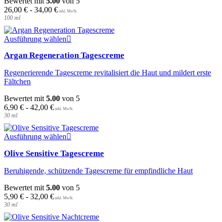
Bewertet mit
5.00
von 5
Die
26,00
€
-
34,00
€
Optionen
100
ml
können
auf
Dieses
der
Ausführung wählen
Produkt
Produktseite
Argan Regeneration Tagescreme
weist
gewählt
mehrere
werden
Regenerierende Tagescreme revitalisiert die Haut und mildert erste
Varianten
Fältchen
auf.
Die
Bewertet mit
5.00
von 5
Optionen
6,90
€
-
42,00
€
können
30
ml
auf
der
Dieses
Produktseite
Ausführung wählen
Produkt
gewählt
Olive Sensitive Tagescreme
weist
werden
mehrere
Beruhigende, schützende Tagescreme für empfindliche Haut
Varianten
auf.
Bewertet mit
5.00
von 5
Die
5,90
€
-
32,00
€
Optionen
30
ml
können
auf