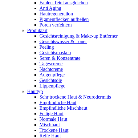
Fahlen Teint ausgleichen
Anti Aging
Hautregeneration
Pigmentflecken aufhellen
Poren verfeinern
Produktart
Gesichtsreinigung & Make-up Entferner
Gesichtswasser & Toner
Peeling
Gesichtsmasken
Seren & Konzentrate
Tagescreme
Nachtcreme
Augenpflege
Gesichtsöle
Lippenpflege
Hauttyp
Sehr trockene Haut & Neurodermitis
Empfindliche Haut
Empfindliche Mischhaut
Fettige Haut
Normale Haut
Mischhaut
Trockene Haut
Reife Haut