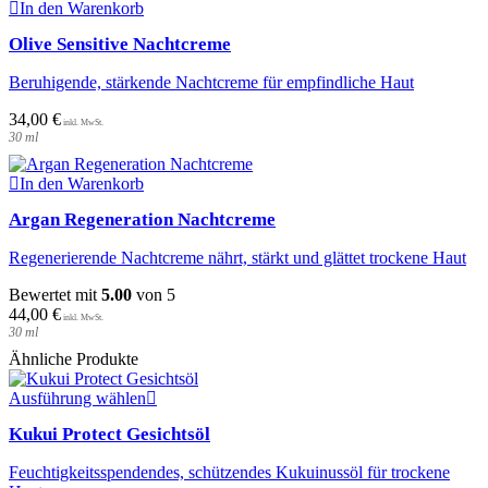
der
In den Warenkorb
Produktseite
Olive Sensitive Nachtcreme
gewählt
werden
Beruhigende, stärkende Nachtcreme für empfindliche Haut
34,00
€
30
ml
In den Warenkorb
Argan Regeneration Nachtcreme
Regenerierende Nachtcreme nährt, stärkt und glättet trockene Haut
Bewertet mit
5.00
von 5
44,00
€
30
ml
Ähnliche Produkte
Dieses
Ausführung wählen
Produkt
Kukui Protect Gesichtsöl
weist
mehrere
Feuchtigkeitsspendendes, schützendes Kukuinussöl für trockene
Varianten