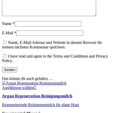
Name
*
E-Mail
*
Name, E-Mail-Adresse und Website in diesem Browser für
meinen nächsten Kommentar speichern.
I have read and agree to the Terms and Conditions and Privacy
Policy.
Das könnte dir auch gefallen …
Dieses
Ausführung wählen
Produkt
Argan Regeneration Reinigungsmilch
weist
mehrere
Regenerierende Reinigungsmilch für glatte Haut
Varianten
auf.