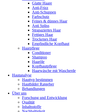
Glatte Haare
Anti-Frizz
Anti-Schuppen
Farbschutz
Feines & dünnes Haar
Anti Spliss
Strapaziertes Haar
Fettiges Haar
Trockenes Haar
Empfindliche Kopfhaut
Haarpflege
Conditioner
Shampoo
Haaröle
Kopfhautpflege
Haarwäsche mit Wascherde
Hautanalyse
Hauttyp bestimmen
Hautbilder Ratgeber
Behandlungen
Über uns
Forschung und Entwicklung
Qualität
Inhaltsstoffe
Nachhaltigkeit