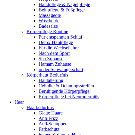
Handpflege & Nagelpflege
Beinpflege & Fußpflege
Massageöle
Wascherde
Badesalze
Körperpflege Routine
Für entspannten Schlaf
Detox-Hautpflege
Für die Wechseljahre
Nach dem Sport
Spa Zuhause
Hamam Zuhause
in der Schwangerschaft
Körperhaut Bedürfnis
Hautalterung
Cellulite & Dehnungsstreifen
Beruhigende Körperpflege
Körperpflege bei Neurodermitis
Haar
Haarbedürfnis
Glatte Haare
Anti-Frizz
Anti-Schuppen
Farbschutz
Feines & dünnes Haar