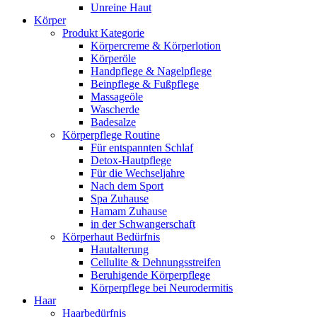
Unreine Haut
Körper
Produkt Kategorie
Körpercreme & Körperlotion
Körperöle
Handpflege & Nagelpflege
Beinpflege & Fußpflege
Massageöle
Wascherde
Badesalze
Körperpflege Routine
Für entspannten Schlaf
Detox-Hautpflege
Für die Wechseljahre
Nach dem Sport
Spa Zuhause
Hamam Zuhause
in der Schwangerschaft
Körperhaut Bedürfnis
Hautalterung
Cellulite & Dehnungsstreifen
Beruhigende Körperpflege
Körperpflege bei Neurodermitis
Haar
Haarbedürfnis