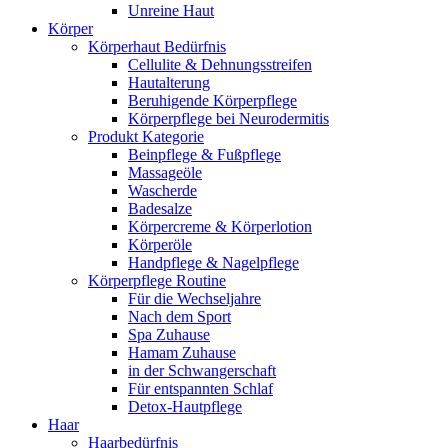
Unreine Haut
Körper
Körperhaut Bedürfnis
Cellulite & Dehnungsstreifen
Hautalterung
Beruhigende Körperpflege
Körperpflege bei Neurodermitis
Produkt Kategorie
Beinpflege & Fußpflege
Massageöle
Wascherde
Badesalze
Körpercreme & Körperlotion
Körperöle
Handpflege & Nagelpflege
Körperpflege Routine
Für die Wechseljahre
Nach dem Sport
Spa Zuhause
Hamam Zuhause
in der Schwangerschaft
Für entspannten Schlaf
Detox-Hautpflege
Haar
Haarbedürfnis