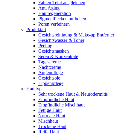
Fahlen Teint ausgleichen
Anti Aging
Hautregeneration
Pigmentflecken aufhellen
Poren verfeinern
Produktart
Gesichtsreinigung & Make-up Entferner
Gesichtswasser & Toner
Peeling
Gesichtsmasken
Seren & Konzentrate
Tagescreme
Nachtcreme
Augenpflege
Gesichtsöle
Lippenpflege
Hauttyp
Sehr trockene Haut & Neurodermitis
Empfindliche Haut
Empfindliche Mischhaut
Fettige Haut
Normale Haut
Mischhaut
Trockene Haut
Reife Haut