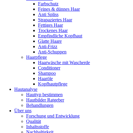
Farbschutz
Feines & dünnes Haar
Anti Spliss
Strapaziertes Haar
Fettiges Haar
Trockenes Haar
Empfindliche Kopfhaut
Glatte Haare
Anti-Frizz
Anti-Schuppen
Haarpflege
Haarwäsche mit Wascherde
Conditioner
Shampoo
Haaröle
Kopfhautpflege
Hautanalyse
Hauttyp bestimmen
Hautbilder Ratgeber
Behandlungen
Über uns
Forschung und Entwicklung
Qualität
Inhaltsstoffe
Nachhaltigkeit