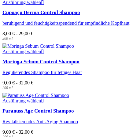
Dieses
auf
Ausführung wählen
Produkt
der
Cupuaçu Derma Control Shampoo
weist
Produktseite
mehrere
gewählt
beruhigend und feuchtigkeitsspendend für empfindliche Kopfhaut
Varianten
werden
auf.
8,00
€
-
29,00
€
Die
200
ml
Optionen
können
Dieses
auf
Ausführung wählen
Produkt
der
Moringa Sebum Control Shampoo
weist
Produktseite
mehrere
gewählt
Regulierendes Shampoo für fettiges Haar
Varianten
werden
auf.
9,00
€
-
32,00
€
Die
200
ml
Optionen
können
Dieses
auf
Ausführung wählen
Produkt
der
Paranuss Age Control Shampoo
weist
Produktseite
mehrere
gewählt
Revitalisierendes Anti-Aging Shampoo
Varianten
werden
auf.
9,00
€
-
32,00
€
Die
200
ml