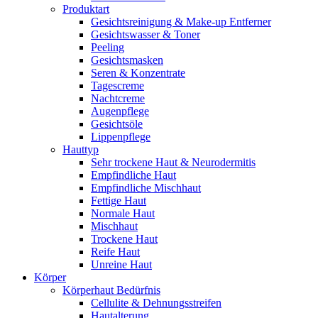
Produktart
Gesichtsreinigung & Make-up Entferner
Gesichtswasser & Toner
Peeling
Gesichtsmasken
Seren & Konzentrate
Tagescreme
Nachtcreme
Augenpflege
Gesichtsöle
Lippenpflege
Hauttyp
Sehr trockene Haut & Neurodermitis
Empfindliche Haut
Empfindliche Mischhaut
Fettige Haut
Normale Haut
Mischhaut
Trockene Haut
Reife Haut
Unreine Haut
Körper
Körperhaut Bedürfnis
Cellulite & Dehnungsstreifen
Hautalterung