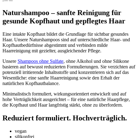
Optionen
können
Naturshampoo – sanfte Reinigung für
auf
der
gesunde Kopfhaut und gepflegtes Haar
Produktseite
gewählt
Eine intakte Kopfhaut bildet die Grundlage für sichtbar gesundes
werden
Haar. Unsere Naturshampoos sind auf unterschiedliche Haar- und
Kopfhautbedürfnisse abgestimmt und verbinden milde
Haarreinigung mit gezielter, ausgleichender Pflege.
Unsere
Shampoos ohne Sulfate
, ohne Alkohol und ohne Silikone
basieren auf bewusst reduzierten Formulierungen. Sie verzichten auf
potenziell irritierende Inhaltsstoffe und konzentrieren sich auf das
Wesentliche: eine sanfte Haarreinigung sowie den Erhalt der
natürlichen Kopfhautbalance.
Minimalistisch formuliert, wirkungsorientiert entwickelt und auf
hohe Verträglichkeit ausgerichtet – für eine natürliche Haarpflege,
die Kopfhaut und Haar langfristig stärkt, ohne zu überfordern.
Reduziert formuliert. Hochverträglich.
vegan
silikonfrei