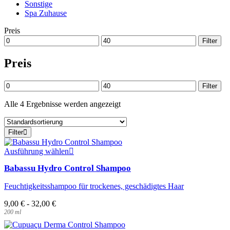
Sonstige
Spa Zuhause
Preis
Min.
Max.
Filter
Preis
Preis
Preis
Min.
Max.
Filter
Preis
Preis
Alle 4 Ergebnisse werden angezeigt
Filter
Dieses
Ausführung wählen
Produkt
Babassu Hydro Control Shampoo
weist
mehrere
Feuchtigkeitsshampoo für trockenes, geschädigtes Haar
Varianten
auf.
9,00
€
-
32,00
€
Die
200
ml
Optionen
können