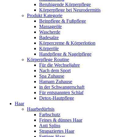
Beruhigende Körperpflege
Körperpflege bei Neurodermitis
Produkt Kategorie
Beinpflege & Fußpflege
Massageöle
Wascherde
Badesalze
Körpercreme & Körperlotion
Körperöle
Handpflege & Nagelpflege
Körperpflege Routine
Für die Wechseljahre
Nach dem Sport
Spa Zuhause
Hamam Zuhause
in der Schwangerschaft
Für entspannten Schlaf
Detox-Hautpflege
Haar
Haarbedürfnis
Farbschutz
Feines & dünnes Haar
Anti Spliss
Strapaziertes Haar
Fettiges Haar